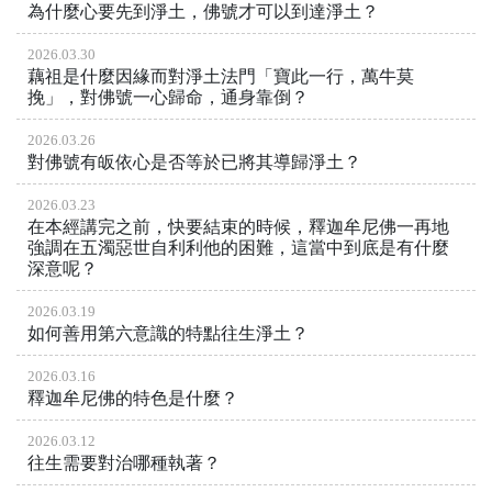
為什麼心要先到淨土，佛號才可以到達淨土？
2026.03.30
藕祖是什麼因緣而對淨土法門「寶此一行，萬牛莫
挽」，對佛號一心歸命，通身靠倒？
2026.03.26
對佛號有皈依心是否等於已將其導歸淨土？
2026.03.23
在本經講完之前，快要結束的時候，釋迦牟尼佛一再地
強調在五濁惡世自利利他的困難，這當中到底是有什麼
深意呢？
2026.03.19
如何善用第六意識的特點往生淨土？
2026.03.16
釋迦牟尼佛的特色是什麼？
2026.03.12
往生需要對治哪種執著？