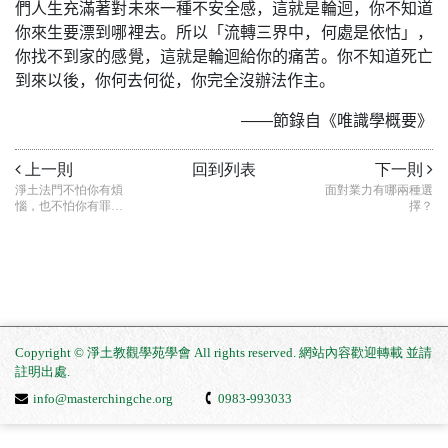
們人生充滿著對未來一種不安全感，這就是輪迴，你不知道
你來生要漂到哪裡去。所以「流轉三界中，何處是依怙」，
你找不到家的感覺，這就是輪迴給你的痛苦。你不知道死亡
到來以後，你何去何從，你完全沒辦法作主。
——節錄自《唯識學概要》
上一則
回到列表
下一則
淨土法門不怕你有煩
面對業力有哪兩種選
惱，也不怕你有罪
擇？
業，它最怕的是什
麼？
Copyright © 淨土教觀學苑學會 All rights reserved. 網站內容歡迎轉載 並請
註明出處
.
info@masterchingche.org
0983-993033