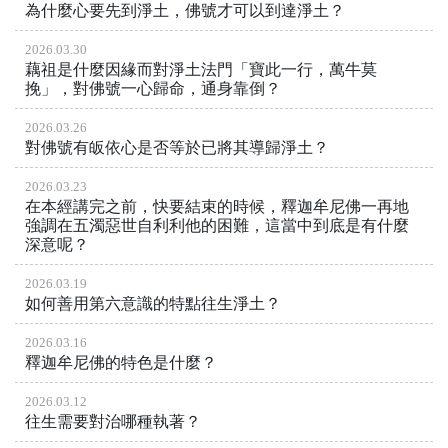
為什麼心要先到淨土，佛號才可以到達淨土？
2026.03.30
藕祖是什麼因緣而對淨土法門「寶此一行，萬牛莫
挽」，對佛號一心歸命，通身靠倒？
2026.03.26
對佛號有皈依心是否等於已將其導歸淨土？
2026.03.23
在本經講完之前，快要結束的時候，釋迦牟尼佛一再地
強調在五濁惡世自利利他的困難，這當中到底是有什麼
深意呢？
2026.03.19
如何善用第六意識的特點往生淨土？
2026.03.16
釋迦牟尼佛的特色是什麼？
2026.03.12
往生需要對治哪種執著？