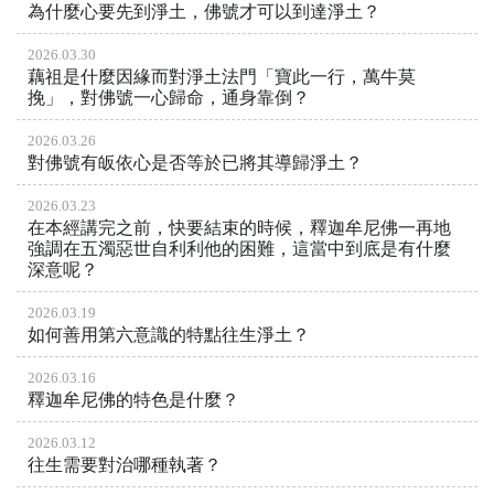
為什麼心要先到淨土，佛號才可以到達淨土？
2026.03.30
藕祖是什麼因緣而對淨土法門「寶此一行，萬牛莫
挽」，對佛號一心歸命，通身靠倒？
2026.03.26
對佛號有皈依心是否等於已將其導歸淨土？
2026.03.23
在本經講完之前，快要結束的時候，釋迦牟尼佛一再地
強調在五濁惡世自利利他的困難，這當中到底是有什麼
深意呢？
2026.03.19
如何善用第六意識的特點往生淨土？
2026.03.16
釋迦牟尼佛的特色是什麼？
2026.03.12
往生需要對治哪種執著？