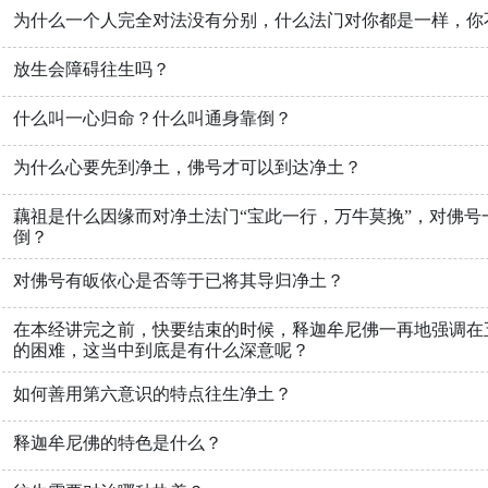
为什么一个人完全对法没有分别，什么法门对你都是一样，你
放生会障碍往生吗？
什么叫一心归命？什么叫通身靠倒？
为什么心要先到净土，佛号才可以到达净土？
藕祖是什么因缘而对净土法门“宝此一行，万牛莫挽”，对佛号
倒？
对佛号有皈依心是否等于已将其导归净土？
在本经讲完之前，快要结束的时候，释迦牟尼佛一再地强调在
的困难，这当中到底是有什么深意呢？
如何善用第六意识的特点往生净土？
释迦牟尼佛的特色是什么？