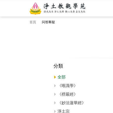
首頁
问答释疑
分類
全部
《唯識學》
《楞嚴經》
《妙法蓮華經》
淨土宗