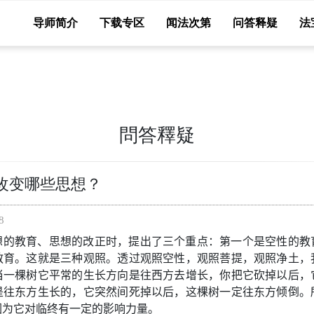
导师简介
下载专区
闻法次第
问答释疑
法
問答釋疑
改变哪些思想？
8
想的教育、思想的改正时，提出了三个重点：第一个是空性的教
教育。这就是三种观照。透过观照空性，观照菩提，观照净土，
当一棵树它平常的生长方向是往西方去增长，你把它砍掉以后，
是往东方生长的，它突然间死掉以后，这棵树一定往东方倾倒。
因为它对临终有一定的影响力量。