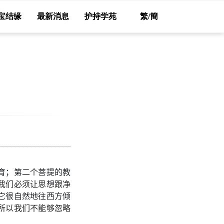
宝结缘
最新消息
护持学苑
繁/簡
育；第二个菩提的教
我们必须让思想跟净
它很自然地往西方倾
所以我们不能够忽略