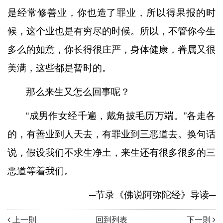
是经常修善业，你也造了罪业，所以得果报的时
候，这个业也是有穷尽的时候。所以，不管你今生
多么的如意，你长得很庄严，身体健康，眷属又很
美满，这些都是暂时的。
那么来生又怎么回事呢？
“
成男作女经千遍，戴角披毛历万端。
”
各走各
的，有善业到人天去，有罪业到三恶道去。换句话
说，假设我们不求生净土，来生还有很多很多的三
恶道等着我们。
─
节录《佛说阿弥陀经》导读
─
上一則
回到列表
下一則