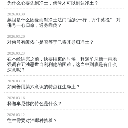
为什么心要先到净土，佛号才可以到达净土？
2026.03.30
藕祖是什么因缘而对净土法门“宝此一行，万牛莫挽”，对
佛号一心归命，通身靠倒？
2026.03.26
对佛号有皈依心是否等于已将其导归净土？
2026.03.23
在本经讲完之前，快要结束的时候，释迦牟尼佛一再地
强调在五浊恶世自利利他的困难，这当中到底是有什么
深意呢？
2026.03.19
如何善用第六意识的特点往生净土？
2026.03.16
释迦牟尼佛的特色是什么？
2026.03.12
往生需要对治哪种执着？