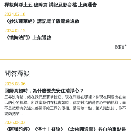
禪觀與淨土五 破障篇 講記及影音檔 上架通告
2024.02.18
《妙法蓮華經》講記電子版流通通啟
2024.02.15
《懺悔法門》上架通啓
+
閱讀
問答釋疑
2026.08.06
回歸真如時，為什麼要先安住清淨心？
三界沒有錯，錯在我們想要掌控它。現在問題在哪裡？你現在問題出在自
己的心的執取。所以當我們在找真如時，你要對治的是你心中的執取，而
不是把所有的過失都歸罪給三界的假相。講清楚一點，第八識沒錯，你不
能夠把第 ...
2026.08.03
《阿彌陀經》《淨土十疑論》《念佛圓通章》各自的重點是