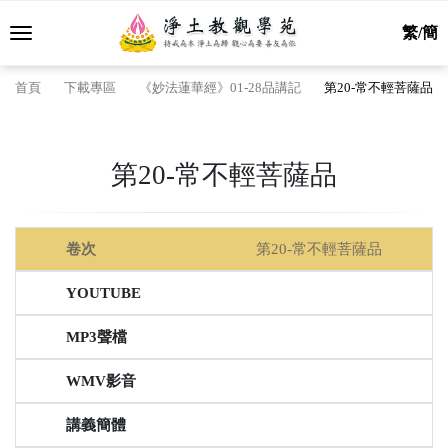
繁/簡
首頁
下載專區
《妙法蓮華經》01-28品講記
第20-常不輕菩薩品
第20-常不輕菩薩品
第20-常不輕菩薩品
線上聽經
聲檔
卷次
YouTube
MP3下載
簡體
繁體
簡體