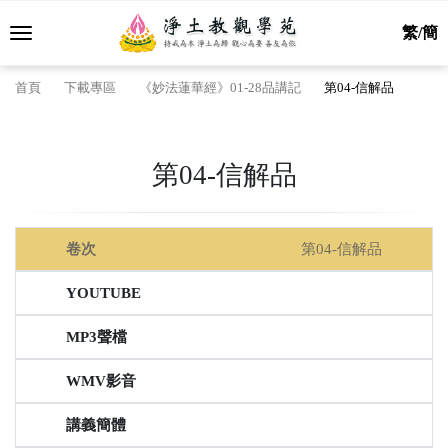
繁/簡
首頁
下載專區
《妙法蓮華經》01-28品講記
第04-信解品
第04-信解品
第04-信解品
線上聽經
聲檔
卷次
YouTube
MP3下載
簡體
繁體
簡體