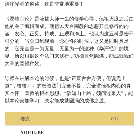
清净光明的道路，这是非常地重要！
《灵峰宗论》是蕅益大师一生的修学心得，蕅祖灭度之后由
他的弟子编辑而成。蕅祖以天台圆教的思想开显修行的内
涵：发心、正见、持戒、止观和净土。他认为这五科是密不
可分的，当会归到现前一念心性的时候，这又是同时具足
的，它完全是一为无量，无量为一的这种《华严经》的境
界。所以根据这个法门来修行，功德自然圆满，能成就我们
大乘的圆顿种姓。
导师在讲解本论的时候，也是“正直舍舍方便，但说无上
道”，枝枝叶叶的权教法门完全不提，完全讲蕅祖内心的真
实本怀，圆教的根本思想。“欲知山上路，须问过来人”，能
以本论善加学习，决定能成就圆满的成佛之道。
001
線上聽經
聲檔
卷次
YouTube
MP3下載