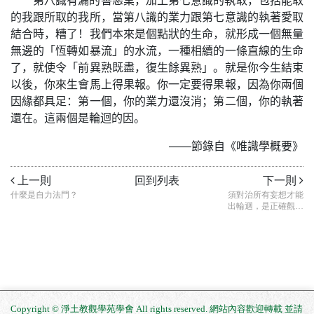
第八識有漏的善惡業，加上第七意識的執取，包括能取
的我跟所取的我所，當第八識的業力跟第七意識的執著愛取
結合時，糟了！我們本來是個點狀的生命，就形成一個無量
無邊的「恆轉如暴流」的水流，一種相續的一條直線的生命
了，就使令「前異熟既盡，復生餘異熟」。就是你今生結束
以後，你來生會馬上得果報。你一定要得果報，因為你兩個
因緣都具足：第一個，你的業力還沒消；第二個，你的執著
還在。這兩個是輪迴的因。
——節錄自《唯識學概要》
上一則
回到列表
下一則
什麼是自力法門？
須對治所有妄想才能
出輪迴，是正確觀念
嗎？
Copyright © 淨土教觀學苑學會 All rights reserved. 網站內容歡迎轉載 並請