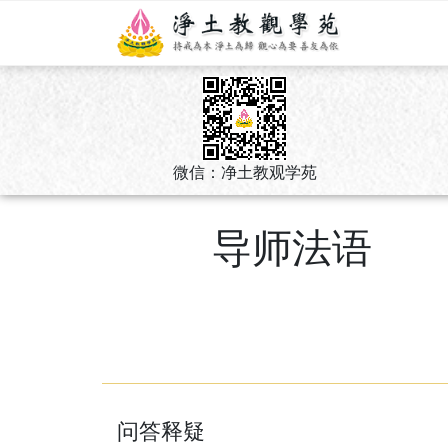
微信：净土教观学苑
导师法语
问答释疑