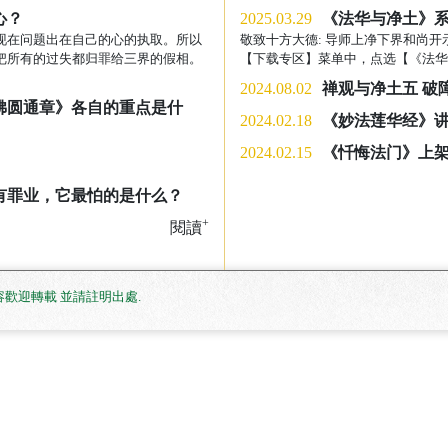
心？
2025.03.29
《法华与净土》系
现在问题出在自己的心的执取。所以
敬致十方大德: 导师上净下界和尚开
把所有的过失都归罪给三界的假相。
【下载专区】菜单中，点选【《法华与
2024.08.02
禅观与净土五 破
佛圆通章》各自的重点是什
2024.02.18
《妙法莲华经》
2024.02.15
《忏悔法门》上
有罪业，它最怕的是什么？
+
閱讀
. 網站內容歡迎轉載 並請註明出處
.