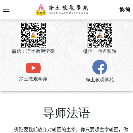
繁/簡
微信：净土教观学苑
微信：净界和尚
净土教观学苑
净土教观学苑
导师法语
佛陀要我们放弃对轮回的主宰。你只要想主宰轮回，你