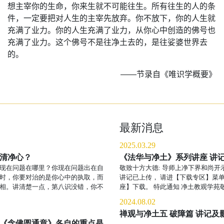
想主宰你的生命，你来生就不可能往生。所有往生的人的条
件，一定要把对人生的主宰先放弃。你不放下，你的人生就
充满了业力。你的人生充满了业力，从你心中创造的佛号也
充满了业力。这个佛号不是往净土去的，是往娑婆世界去
的。
——节录自《唯识学概要》
最新消息
2025.03.29
清净心？
《法华与净土》系列讲座 讲
现在问题在哪里？你现在问题出在自
敬致十方大德: 导师上净下界和尚开
时，你要对治的是你心中的执取，而
讲记已上传， 请进【下载专区】菜
相。讲清楚一点，第八识没错，你不
座】下载。 特此通知 净土教观学苑敬启 
2024.08.02
禅观与净土五 破障篇 讲记及
《念佛圆通章》各自的重点是