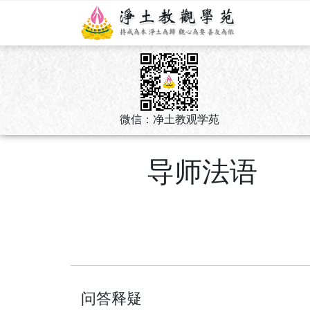
微信：净土教观学苑
导师法语
问答释疑