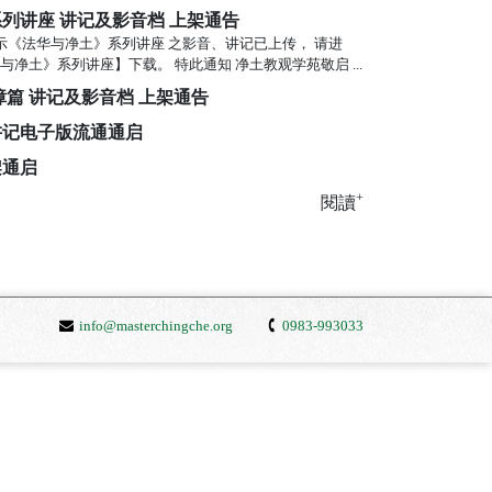
列讲座 讲记及影音档 上架通告
示《法华与净土》系列讲座 之影音、讲记已上传， 请进
净土》系列讲座】下载。 特此通知 净土教观学苑敬启 ...
障篇 讲记及影音档 上架通告
讲记电子版流通通启
架通启
+
閱讀
info@masterchingche.org
0983-993033