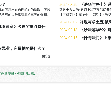
心？
2025.03.29
《法华与净土》系
现在问题出在自己的心的执取。所以
敬致十方大德: 导师上净下界和尚开
把所有的过失都归罪给三界的假相。
【下载专区】菜单中，点选【《法华与
2024.08.02
禅观与净土五 破
佛圆通章》各自的重点是什
2024.02.18
《妙法莲华经》
2024.02.15
《忏悔法门》上
有罪业，它最怕的是什么？
+
閱讀
. 網站內容歡迎轉載 並請註明出處
.