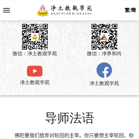
繁/簡
微信：净土教观学苑
微信：净界和尚
净土教观学苑
净土教观学苑
导师法语
佛陀要我们放弃对轮回的主宰。你只要想主宰轮回，你