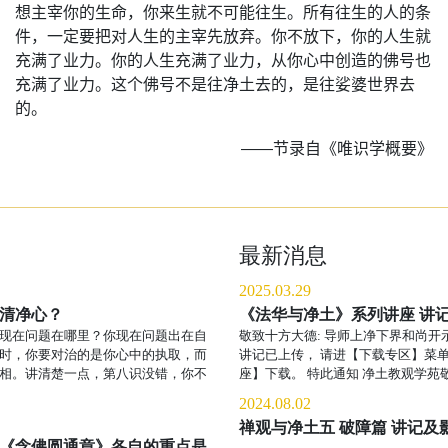
想主宰你的生命，你来生就不可能往生。所有往生的人的条
件，一定要把对人生的主宰先放弃。你不放下，你的人生就
充满了业力。你的人生充满了业力，从你心中创造的佛号也
充满了业力。这个佛号不是往净土去的，是往娑婆世界去
的。
——节录自《唯识学概要》
最新消息
2025.03.29
清净心？
《法华与净土》系列讲座 讲
现在问题在哪里？你现在问题出在自
敬致十方大德: 导师上净下界和尚开
时，你要对治的是你心中的执取，而
讲记已上传， 请进【下载专区】菜
相。讲清楚一点，第八识没错，你不
座】下载。 特此通知 净土教观学苑敬启 
2024.08.02
禅观与净土五 破障篇 讲记及
《念佛圆通章》各自的重点是