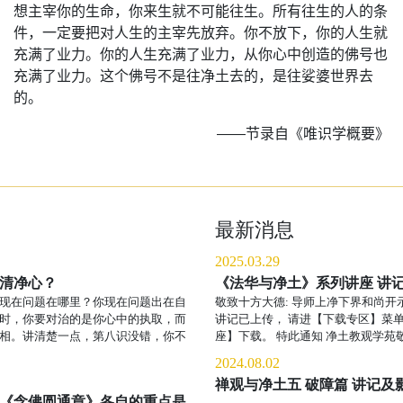
想主宰你的生命，你来生就不可能往生。所有往生的人的条
件，一定要把对人生的主宰先放弃。你不放下，你的人生就
充满了业力。你的人生充满了业力，从你心中创造的佛号也
充满了业力。这个佛号不是往净土去的，是往娑婆世界去
的。
——节录自《唯识学概要》
最新消息
2025.03.29
清净心？
《法华与净土》系列讲座 讲
现在问题在哪里？你现在问题出在自
敬致十方大德: 导师上净下界和尚开
时，你要对治的是你心中的执取，而
讲记已上传， 请进【下载专区】菜
相。讲清楚一点，第八识没错，你不
座】下载。 特此通知 净土教观学苑敬启 
2024.08.02
禅观与净土五 破障篇 讲记及
《念佛圆通章》各自的重点是