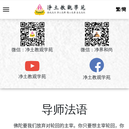
繁/簡
微信：净土教观学苑
微信：净界和尚
净土教观学苑
净土教观学苑
导师法语
佛陀要我们放弃对轮回的主宰。你只要想主宰轮回，你