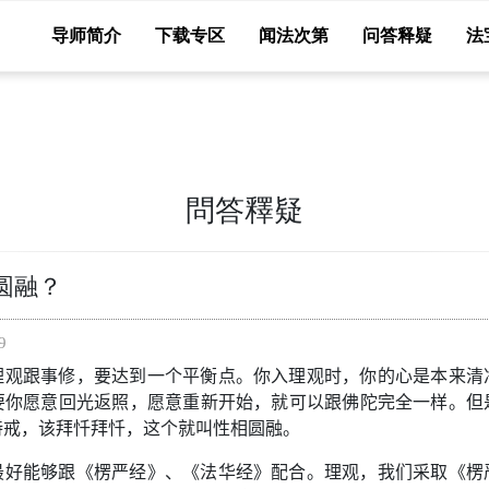
导师简介
下载专区
闻法次第
问答释疑
法
問答釋疑
圆融？
9
理观跟事修，要达到一个平衡点。你入理观时，你的心是本来清
要你愿意回光返照，愿意重新开始，就可以跟佛陀完全一样。但
持戒，该拜忏拜忏，这个就叫性相圆融。
最好能够跟《楞严经》、《法华经》配合。理观，我们采取《楞