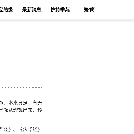
宝结缘
最新消息
护持学苑
繁/簡
净、本来具足，有无
是你从理观出来，该
严经》、《法华经》